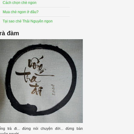
Cách chọn chè ngon
Mua chè ngon ở đâu?
Tại sao chè Thái Nguyên ngon
rà đàm
ng trà đi... đừng nói chuyện đời... đừng bàn
uyện người