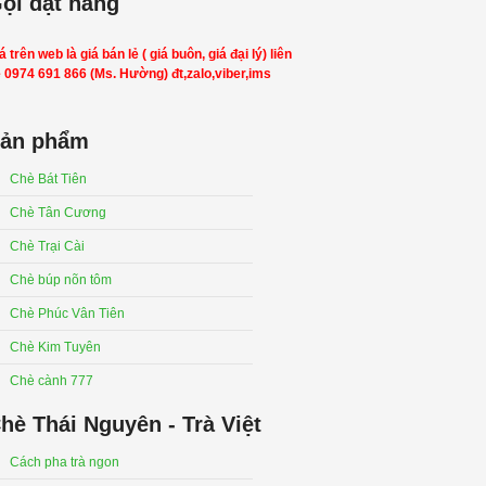
ọi đặt hàng
á trên web là giá bán lẻ ( giá buôn, giá đại lý) liên
 0974 691 866 (Ms. Hường) đt,zalo,viber,ims
ản phẩm
Chè Bát Tiên
Chè Tân Cương
Chè Trại Cài
Chè búp nõn tôm
Chè Phúc Vân Tiên
Chè Kim Tuyên
Chè cành 777
hè Thái Nguyên - Trà Việt
Cách pha trà ngon